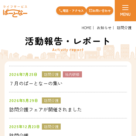
電話・アクセス
お問い合わせ
call
mail
MENU
HOME
お知らせ
訪問介護
活動報告・レポート
Activity report
2026年7月25日
訪問介護
社内研修
７月のぱーとなーの集い
2026年5月29日
訪問介護
訪問介護フェアが開催されました
2025年12月23日
訪問介護
訪問介護